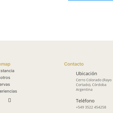
temap
Contacto
Estancia
Ubicación
otros
Cerro Colorado (Rayo
ervas
Cortado), Córdoba
Argentina
eriencias
Teléfono
+549 3522 454258