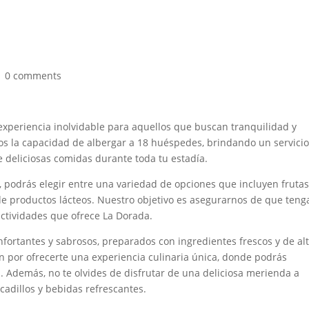
INIC
cia única en La Dorada
|
0 comments
xperiencia inolvidable para aquellos que buscan tranquilidad y
mos la capacidad de albergar a 18 huéspedes, brindando un servici
e deliciosas comidas durante toda tu estadía.
 podrás elegir entre una variedad de opciones que incluyen fruta
de productos lácteos. Nuestro objetivo es asegurarnos de que tenga
actividades que ofrece La Dorada.
onfortantes y sabrosos, preparados con ingredientes frescos y de al
an por ofrecerte una experiencia culinaria única, donde podrás
n. Además, no te olvides de disfrutar de una deliciosa merienda a
cadillos y bebidas refrescantes.