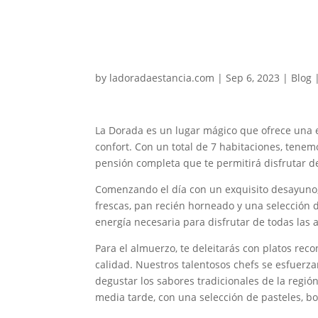
Disfruta de una estan
by
ladoradaestancia.com
|
Sep 6, 2023
|
Blog
La Dorada es un lugar mágico que ofrece una e
confort. Con un total de 7 habitaciones, tene
pensión completa que te permitirá disfrutar d
Comenzando el día con un exquisito desayuno,
frescas, pan recién horneado y una selección 
energía necesaria para disfrutar de todas las 
Para el almuerzo, te deleitarás con platos rec
calidad. Nuestros talentosos chefs se esfuerz
degustar los sabores tradicionales de la regió
media tarde, con una selección de pasteles, bo