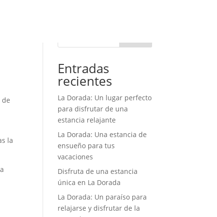
IO
LA ESTANCIA
EXPERIENCIA
NOSOTROS
RESERVAS
Buscar
Entradas
recientes
La Dorada: Un lugar perfecto
o de
para disfrutar de una
estancia relajante
s
La Dorada: Una estancia de
s la
ensueño para tus
vacaciones
ta
Disfruta de una estancia
única en La Dorada
La Dorada: Un paraíso para
relajarse y disfrutar de la